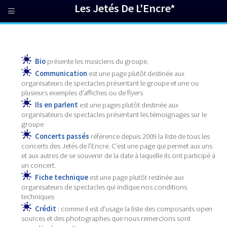
Les Jetés De L'Encre*
Bio
présente les musiciens du groupe.
Communication
est une page plutôt destinée aux
organisateurs de spectacles présentant le groupe et une ou
plusieurs exemples d’affiches ou de flyers
Ils en parlent
est une pages plutôt destinée aux
organisateurs de spectacles présentant les témoignages sur le
groupe
Concerts passés
référence depuis 2009 la liste de tous les
concerts des Jetés de l’Encre. C’est une page qui permet aux uns
et aux autres de se souvenir de la date à laquelle ils ont participé à
un concert.
Fiche technique
est une page plutôt restinée aux
organisateurs de spectacles qui indique nos conditions
techniques
Crédit
: comme il est d’usage la liste des composants open
sources et des photographes que nous remercions sont