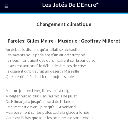
Les Jetés De L'Encre*
Changement climatique
Paroles: Gilles Maire - Musique : Geoffray Milleret
Au début ils disaient qu’on allait se réchauffer
Les savants nous parlaient d’un air catastrophé
Ils nous montraient des ours mourant sur la banquise
Ils avaient annoncé le début des heures de crise
Ils disaient qu’on aurait un désert à Marseille
Que bientôt à Paris, il ferait toujours soleil
Mais un jour en hiver, il s’est mis à neiger
A neiger nuit et jour jusqu’au mois de juillet
Du Kilimanjaro jusqu’au nord de l’Irlande
Le climat est devenu pire qu’au Groënland
Heureusement sur les pôles toute la glace a fondu
Car c’est là-bas que tous les hommes se sont rendus